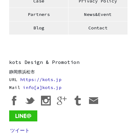
Case
Privacy Policy
Partners
News&Event
Blog
Contact
kots Design & Promotion
静岡県
浜松市
URL
https://kots.jp
Mail
info[a]kots.jp
ツイート