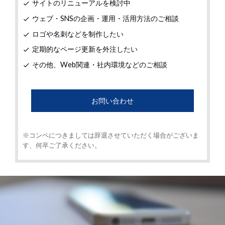
サイトのリニューアルを検討中
check
ウェブ・SNSの企画・運用・活用方法のご相談
check
ロゴや名刺などを制作したい
check
定期的なページ更新を外注したい
check
その他、Web関連・社内環境などのご相談
check
お問い合わせ
※コンペにつきましては辞退させていただく場合がございま
す、何卒ご了承ください。