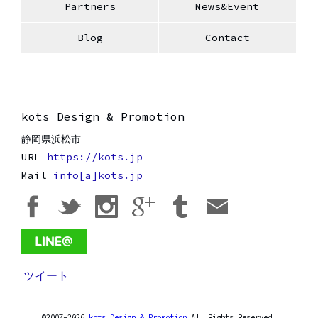
Partners
News&Event
Blog
Contact
kots Design & Promotion
静岡県
浜松市
URL
https://kots.jp
Mail
info[a]kots.jp
ツイート
©2007-
2026
kots Design & Promotion
All Rights Reserved.